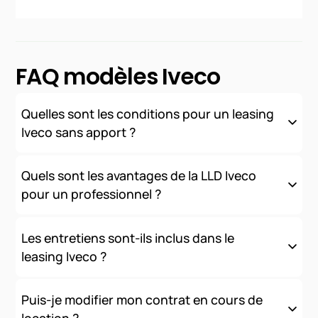
FAQ modèles Iveco
Quelles sont les conditions pour un leasing
Iveco sans apport ?
Nous proposons des solutions de financement sans apport
initial, sous réserve d'acceptation de votre dossier. Les
Quels sont les avantages de la LLD Iveco
conditions varient selon votre profil (professionnel ou
pour un professionnel ?
particulier) et le modèle choisi.
La LLD offre de nombreux avantages fiscaux et comptables :
loyers déductibles, préservation de la trésorerie, pas
Les entretiens sont-ils inclus dans le
d'immobilisation au bilan, et une gestion simplifiée de votre
leasing Iveco ?
parc automobile.
Oui
, nous proposons des contrats tout inclus comprenant
l'entretien, l'assistance et les services connectés. Les
Puis-je modifier mon contrat en cours de
modalités exactes dépendent de la formule choisie.