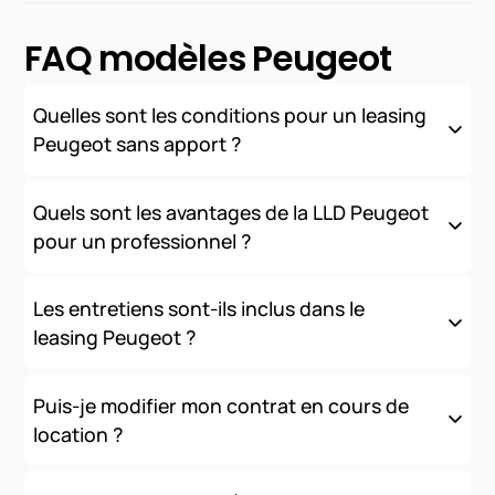
FAQ modèles Peugeot
Quelles sont les conditions pour un leasing
Peugeot sans apport ?
Nous proposons des solutions de financement sans apport
initial, sous réserve d'acceptation de votre dossier. Les
Quels sont les avantages de la LLD Peugeot
conditions varient selon votre profil (professionnel ou
pour un professionnel ?
particulier) et le modèle choisi.
La LLD offre de nombreux avantages fiscaux et comptables :
loyers déductibles, préservation de la trésorerie, pas
Les entretiens sont-ils inclus dans le
d'immobilisation au bilan, et une gestion simplifiée de votre
leasing Peugeot ?
parc automobile.
Oui
, nous proposons des contrats tout inclus comprenant
l'entretien, l'assistance et les services connectés. Les
Puis-je modifier mon contrat en cours de
modalités exactes dépendent de la formule choisie.
location ?
La flexibilité est au cœur de nos offres. Vous pouvez ajuster