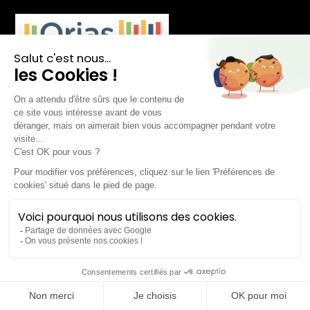
Nos offres de Leasing
Citadine
SUV Urbain
Compacte
Berline
Break
SUV & Familiale
Cabriolet
Dérivé VP
Fourgon
Véhicule transformé
Chez Lease