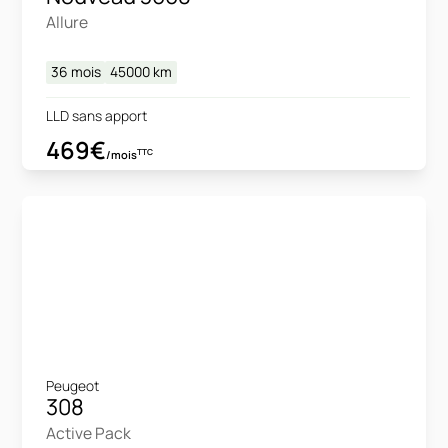
Allure
36 mois
45000
km
LLD sans apport
469€
TTC
/mois
Peugeot
308
Active Pack