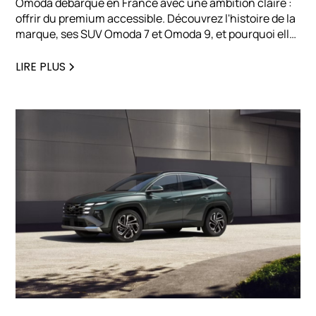
Omoda débarque en France avec une ambition claire :
offrir du premium accessible. Découvrez l'histoire de la
marque, ses SUV Omoda 7 et Omoda 9, et pourquoi elle
séduit déjà les professionnels en quête d'une
alternative électrifiée haut de gamme.
LIRE PLUS