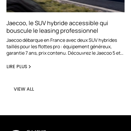
Jaecoo, le SUV hybride accessible qui
bouscule le leasing professionnel
Jaecoo débarque en France avec deux SUV hybrides
taillés pour les flottes pro : équipement généreux,
garantie 7 ans, prix contenu. Découvrez le Jaecoo 5 et
le Jaecoo 7, et pourquoi cette marque séduit déjà les
entreprises en LLD.
LIRE PLUS
VIEW ALL