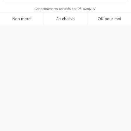
BMW
XM
PRENDRE RENDEZ-VOUS
V8 Hybride Rechargeable
LLD sans apport
Nous contacter
contact@chezlease.fr