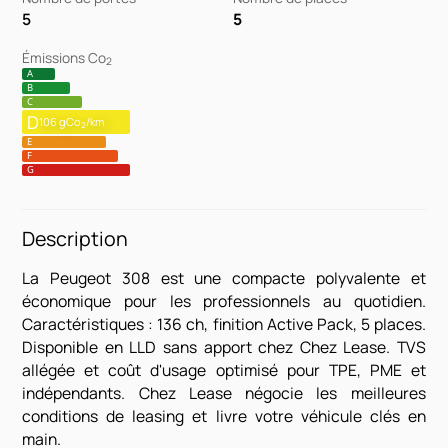
5
5
Émissions Co
2
A
B
C
D
106 gCo
/km
2
E
F
G
Description
La Peugeot 308 est une compacte polyvalente et
économique pour les professionnels au quotidien.
Caractéristiques : 136 ch, finition Active Pack, 5 places.
Disponible en LLD sans apport chez Chez Lease. TVS
allégée et coût d'usage optimisé pour TPE, PME et
indépendants. Chez Lease négocie les meilleures
conditions de leasing et livre votre véhicule clés en
main.