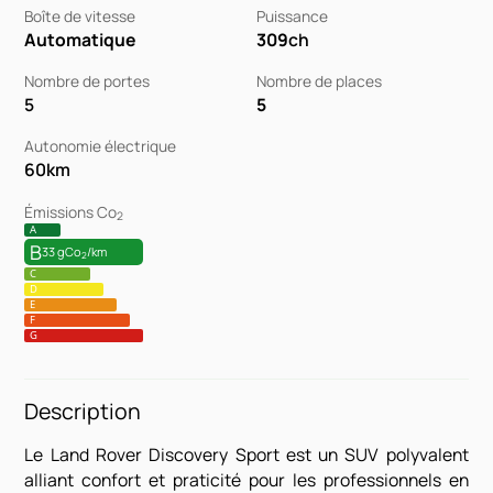
Boîte de vitesse
Puissance
Automatique
309
ch
Nombre de portes
Nombre de places
5
5
Autonomie électrique
60
km
Émissions Co
2
A
B
33 gCo
/km
2
C
D
E
F
G
Description
Le Land Rover Discovery Sport est un SUV polyvalent
alliant confort et praticité pour les professionnels en