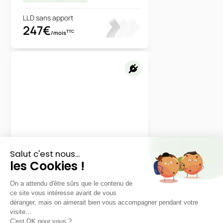
LLD sans apport
247€
TTC
/mois
Mazda
MX-30
MAKOTO
LLD sans apport
Nous contacter