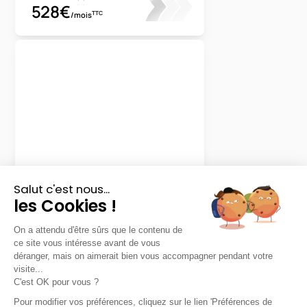
528€
TTC
/mois
Jaecoo
7
Hybride Select
48 mois
40000
km
LLD sans apport
416€
TTC
/mois