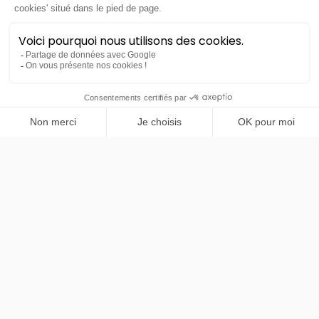
PRENDRE RENDEZ-VOUS
Xpeng
P7+
Standard RWD 245ch
48 mois
40000
km
LLD sans apport
595€
TTC
/mois