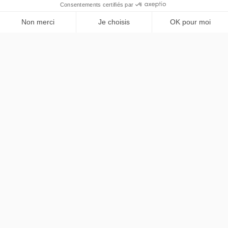
Break
SUV & Familiale
PRENDRE RENDEZ-VOUS
Cabriolet
Dérivé VP
Fourgon
Véhicule transformé
Chez Lease
Chez Lease
Nous rejoindre
FAQ
Nos actualités
Contact
Montez à bord de notre newsletter