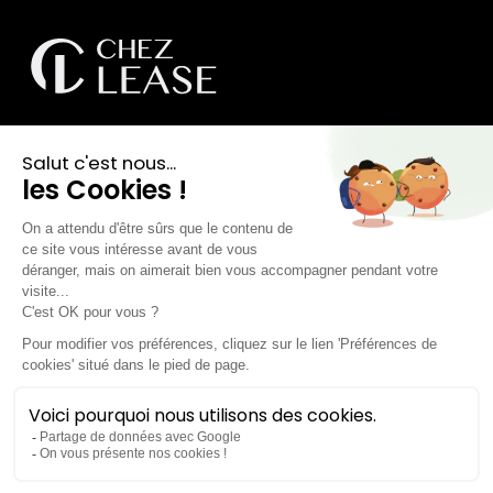
contact@chezlease.fr
01 45 29 25 44
Nos offres de Leasing
Citadine
SUV Urbain
Compacte
Berline