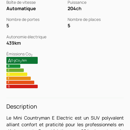
Boîte de vitesse
Puissance
Automatique
204
ch
Nombre de portes
Nombre de places
5
5
Autonomie électrique
439
km
Émissions Co
2
A
0 gCo
/km
2
B
C
D
E
F
G
Description
Le Mini Countryman E Electric est un SUV polyvalent
alliant confort et praticité pour les professionnels en