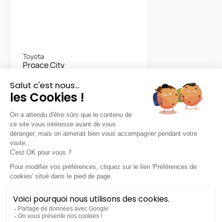
Toyota
Proace City
Medium Start 100D
36 mois
30000
km
LLD sans apport
303€
HT
/mois