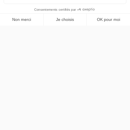
Peugeot
5008
PRENDRE RENDEZ-VOUS
Active Pack
48 mois
40000
km
LLD sans apport
435€
TTC
/mois
contact@chezlease.fr