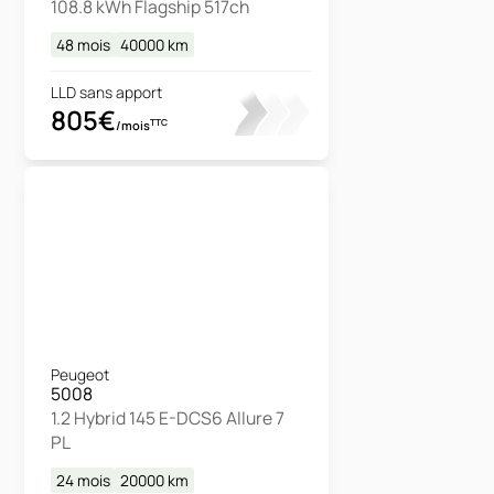
108.8 kWh Flagship 517ch
48 mois
40000
km
LLD sans apport
805€
TTC
/mois
Peugeot
5008
1.2 Hybrid 145 E-DCS6 Allure 7
PL
24 mois
20000
km