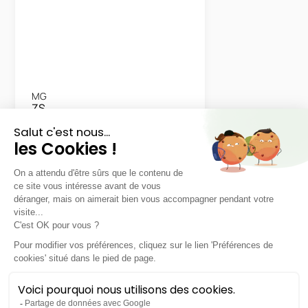
MG
ZS
Standard Hybrid+ 1.5L 197ch
36 mois
30000
km
LLD sans apport
299€
TTC
/mois