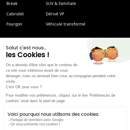
Break
SUV & Familiale
Cabriolet
Dérivé VP
Fourgon
Véhicule transformé
Chez Lease
Chez Lease
Nous rejoindre
FAQ
Nos actualités
Contact
Montez à bord de notre newsletter