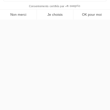
et restez en pôle position pour les
dernières offres de leasing !
PRENDRE RENDEZ-VOUS
En vous inscrivant, vous acceptez notre
Politique de confidentialité.
Mentions légales
Préférences cookies
© 2026 Chez Lease