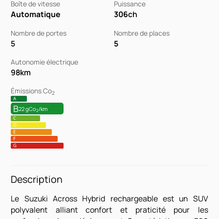
Boîte de vitesse
Puissance
Automatique
306
ch
Nombre de portes
Nombre de places
5
5
Autonomie électrique
98
km
Émissions Co
2
A
B
22 gCo
/km
2
C
D
E
F
G
Description
Le Suzuki Across Hybrid rechargeable est un SUV
polyvalent alliant confort et praticité pour les