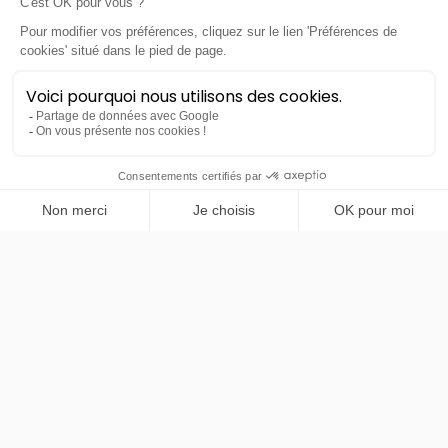
OFFRE DU MOIS
Xpeng
PRENDRE RENDEZ-VOUS
G6
Standard RWD 250ch - 69 kWh
- Gris Graphite métallisé *
36 mois
30000
km
LLD sans apport
389€
TTC
/mois