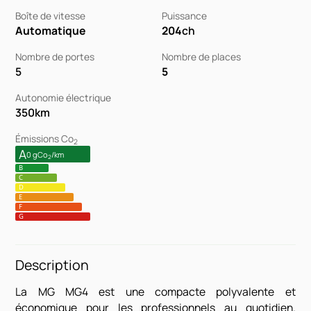
Boîte de vitesse
Puissance
Automatique
204
ch
Nombre de portes
Nombre de places
5
5
Autonomie électrique
350
km
Émissions Co
2
A
0 gCo
/km
2
B
C
D
E
F
G
Description
La MG MG4 est une compacte polyvalente et
économique pour les professionnels au quotidien.