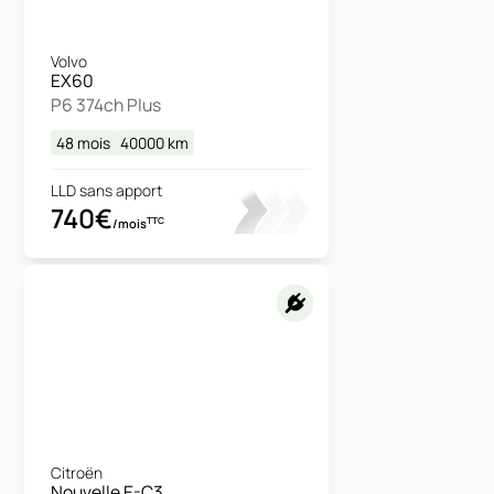
Volvo
EX60
P6 374ch Plus
48 mois
40000
km
LLD sans apport
740€
TTC
/mois
Citroën
Nouvelle E-C3