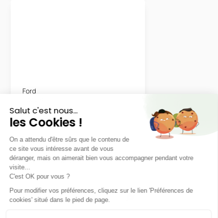
Ford
Focus
ST-LINE X
LLD sans apport
Nous contacter