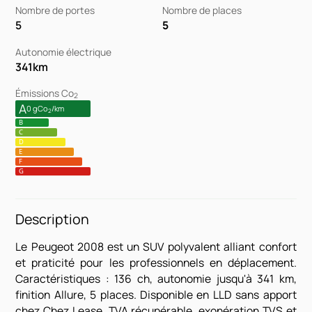
Nombre de portes
Nombre de places
5
5
Autonomie électrique
341
km
Émissions Co
2
A
0 gCo
/km
2
B
C
D
E
F
G
Description
Le Peugeot 2008 est un SUV polyvalent alliant confort
et praticité pour les professionnels en déplacement.
Caractéristiques : 136 ch, autonomie jusqu'à 341 km,
finition Allure, 5 places. Disponible en LLD sans apport
chez Chez Lease. TVA récupérable, exonération TVS et