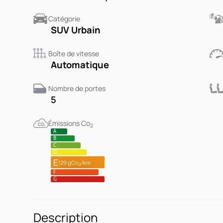
Catégorie
SUV Urbain
Boîte de vitesse
Automatique
Nombre de portes
5
Émissions Co
2
A
B
C
D
E
129 gCo
/km
2
F
G
Description