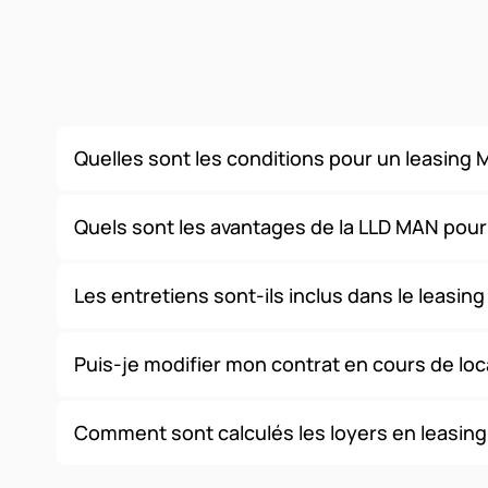
Quelles sont les conditions pour un leasing
Nous proposons des solutions de financement sans apport ini
conditions varient selon votre profil (professionnel ou particu
Quels sont les avantages de la LLD MAN pour
La LLD offre de nombreux avantages fiscaux et comptables : 
d'immobilisation au bilan, et une gestion simplifiée de votre
Les entretiens sont-ils inclus dans le leasin
Oui
, nous proposons des contrats tout inclus comprenant l'e
modalités exactes dépendent de la formule choisie.
Puis-je modifier mon contrat en cours de loc
La flexibilité est au cœur de nos offres. Vous pouvez ajuste
de l'évolution de vos besoins.
Comment sont calculés les loyers en leasin
La
location voiture longue durée
s'adapte parfaitement à 