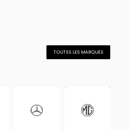
n, le
leasing auto
vous permet d'ajuster votre flotte
ent augmenter ou réduire votre parc de véhicules,
 durées d'engagement différentes !
TOUTES LES MARQUES