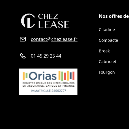
Nos offres d
Citadine
contact@chezlease.fr
Compacte
Break
01 45 29 25 44
Cabriolet
Fourgon