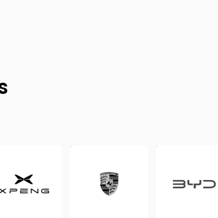
entreprise soit en phase de croissance ou de restructuratio
selon vos besoins réels.
Avec nos solutions de
LLD sans apport
vous pouvez facilem
changer de modèles en cours de contrat, ou opter pour des
s