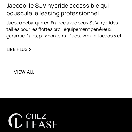
Jaecoo, le SUV hybride accessible qui
bouscule le leasing professionnel
Jaecoo débarque en France avec deux SUV hybrides
taillés pour les flottes pro : équipement généreux,
garantie 7 ans, prix contenu. Découvrez le Jaecoo 5 et
le Jaecoo 7, et pourquoi cette marque séduit déjà les
entreprises en LLD.
LIRE PLUS
VIEW ALL