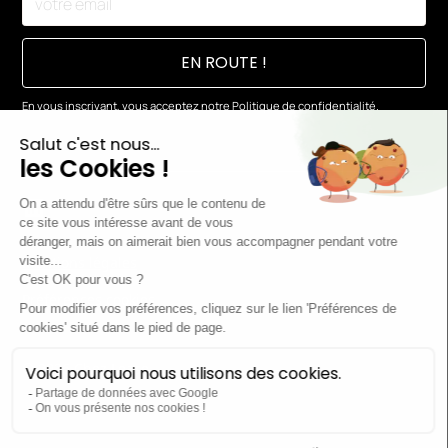
En vous inscrivant, vous acceptez notre
Politique de confidentialité.
Mentions légales
Préférences cookies
© 2026 Chez Lease
Pour les trajets courts, privilégiez la marche ou le vélo
#SeDéplacerMoinsPolluer - Pensez à covoiturer #SeDéplacerMoinsPolluer
- Au quotidien, prenez les transports en commun #SeDéplacerMoinsPollue