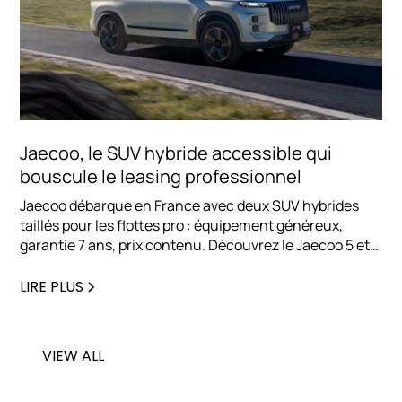
Jaecoo, le SUV hybride accessible qui
bouscule le leasing professionnel
Jaecoo débarque en France avec deux SUV hybrides
taillés pour les flottes pro : équipement généreux,
garantie 7 ans, prix contenu. Découvrez le Jaecoo 5 et
le Jaecoo 7, et pourquoi cette marque séduit déjà les
entreprises en LLD.
LIRE PLUS
VIEW ALL