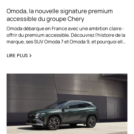
Omoda, la nouvelle signature premium
accessible du groupe Chery
Omoda débarque en France avec une ambition claire :
offrir du premium accessible. Découvrez l'histoire de la
marque, ses SUV Omoda 7 et Omoda 9, et pourquoi elle
séduit déjà les professionnels en quête d'une
alternative électrifiée haut de gamme.
LIRE PLUS