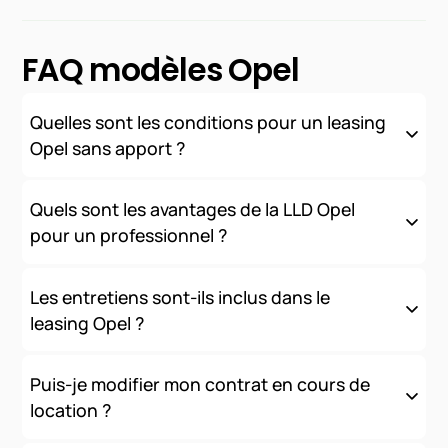
FAQ modèles Opel
Quelles sont les conditions pour un leasing
Opel sans apport ?
Nous proposons des solutions de financement sans apport
initial, sous réserve d'acceptation de votre dossier. Les
Quels sont les avantages de la LLD Opel
conditions varient selon votre profil (professionnel ou
pour un professionnel ?
particulier) et le modèle choisi.
La LLD offre de nombreux avantages fiscaux et comptables :
loyers déductibles, préservation de la trésorerie, pas
Les entretiens sont-ils inclus dans le
d'immobilisation au bilan, et une gestion simplifiée de votre
leasing Opel ?
parc automobile.
Oui
, nous proposons des contrats tout inclus comprenant
l'entretien, l'assistance et les services connectés. Les
Puis-je modifier mon contrat en cours de
modalités exactes dépendent de la formule choisie.
location ?