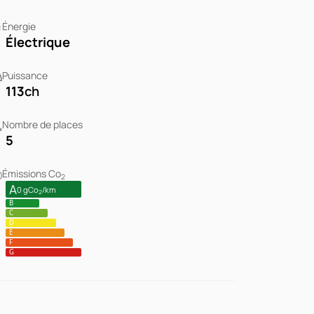
Énergie
Électrique
Puissance
113
ch
Nombre de places
5
Émissions Co
2
A
0 gCo
/km
2
B
C
D
E
F
G