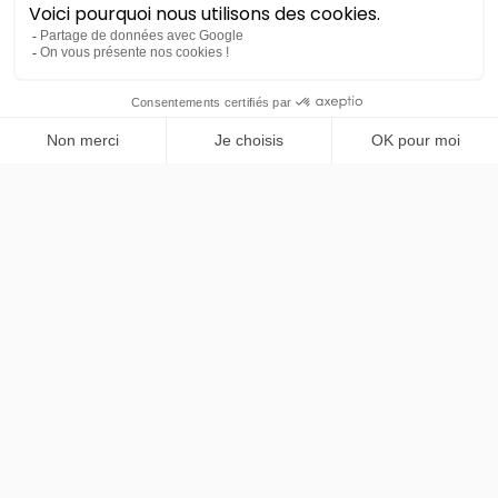
Volkswagen
Tiguan
PRENDRE RENDEZ-VOUS
VW Edition eHybrid 204ch
DSG6
36 mois
30000
km
LLD sans apport
495€
TTC
/mois