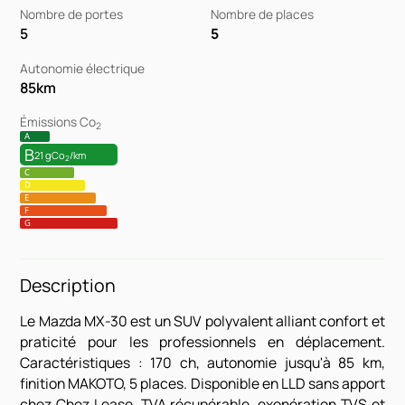
Nombre de portes
Nombre de places
5
5
Autonomie électrique
85
km
Émissions Co
2
A
B
21 gCo
/km
2
C
D
E
F
G
Description
Le Mazda MX-30 est un SUV polyvalent alliant confort et
praticité pour les professionnels en déplacement.
Caractéristiques : 170 ch, autonomie jusqu'à 85 km,
finition MAKOTO, 5 places. Disponible en LLD sans apport
chez Chez Lease. TVA récupérable, exonération TVS et