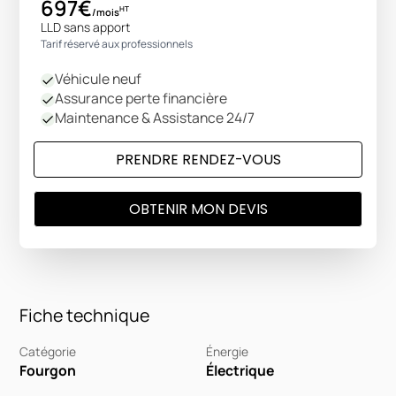
697€
HT
/mois
LLD sans apport
Tarif réservé aux professionnels
Véhicule neuf
Assurance perte financière
Maintenance & Assistance 24/7
PRENDRE RENDEZ-VOUS
OBTENIR MON DEVIS
Fiche technique
Catégorie
Énergie
Fourgon
Électrique