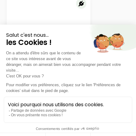
Honda
CR-V e:PHEV
ADVANCE TECH 2WD PHEV
LLD sans apport
Nous contacter