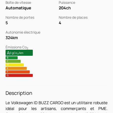
Boîte de vitesse
Puissance
Automatique
204
ch
Nombre de portes
Nombre de places
5
4
Autonomie électrique
324
km
Émissions Co
2
A
0 gCo
/km
2
B
C
D
E
F
G
Description
Le Volkswagen ID BUZZ CARGO est un utilitaire robuste
idéal pour les artisans, commerçants et PME.