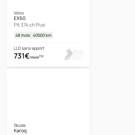
Volvo
EX60
P6 374 ch Plus
48 mois
40000
km
LLD sans apport
731€
TTC
/mois
Skoda
Karoq