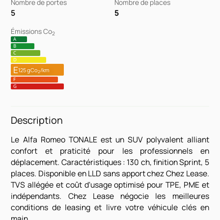
Nombre de portes
Nombre de places
5
5
Émissions Co
2
A
B
C
D
E
125 gCo
/km
2
F
G
Description
Le Alfa Romeo TONALE est un SUV polyvalent alliant
confort et praticité pour les professionnels en
déplacement. Caractéristiques : 130 ch, finition Sprint, 5
places. Disponible en LLD sans apport chez Chez Lease.
TVS allégée et coût d'usage optimisé pour TPE, PME et
indépendants. Chez Lease négocie les meilleures
conditions de leasing et livre votre véhicule clés en
main.