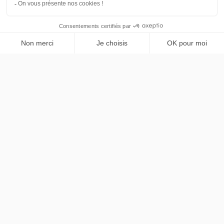
DS Automobiles
PRENDRE RENDEZ-VOUS
DS8
Pallas
LLD sans apport
Nous contacter
contact@chezlease.fr