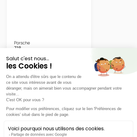
Porsche
718
Spyder RS
LLD sans apport
Nous contacter