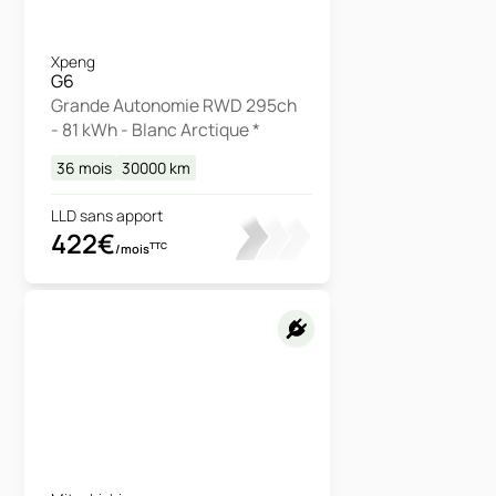
Xpeng
G6
Grande Autonomie RWD 295ch
- 81 kWh - Blanc Arctique *
36 mois
30000
km
LLD sans apport
422€
TTC
/mois