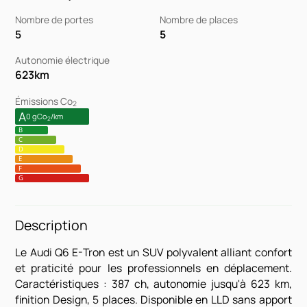
Nombre de portes
Nombre de places
5
5
Autonomie électrique
623
km
Émissions Co
2
A
0 gCo
/km
2
B
C
D
E
F
G
Description
Le Audi Q6 E-Tron est un SUV polyvalent alliant confort
et praticité pour les professionnels en déplacement.
Caractéristiques : 387 ch, autonomie jusqu'à 623 km,
finition Design, 5 places. Disponible en LLD sans apport