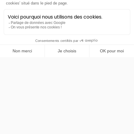
PRENDRE RENDEZ-VOUS
Renault
Rafale
Techno Full Hybrid E-Tech 200
48 mois
40000
km
LLD sans apport
448€
TTC
/mois