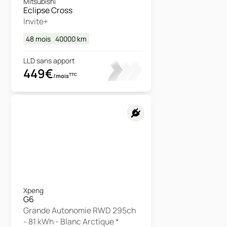
Mitsubishi
Eclipse Cross
Invite+
48 mois
40000
km
LLD sans apport
449€
TTC
/mois
Xpeng
G6
Grande Autonomie RWD 295ch
- 81 kWh - Blanc Arctique *