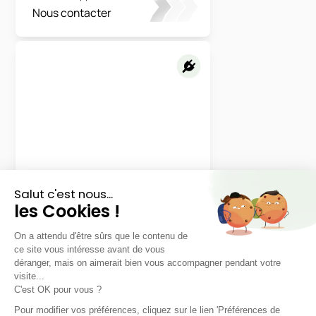
Nous contacter
Lotus
Eletre
600
LLD sans apport
Nous contacter