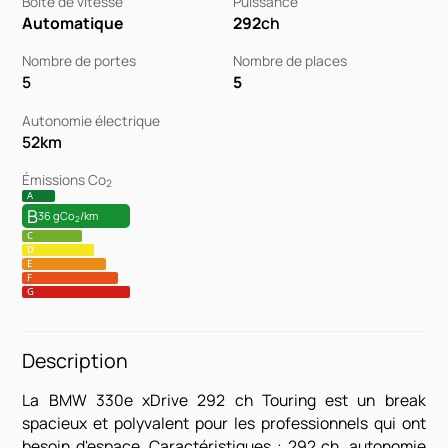
Boîte de vitesse
Puissance
Automatique
292
ch
Nombre de portes
Nombre de places
5
5
Autonomie électrique
52
km
Émissions Co
2
A
B
36 gCo
/km
2
C
D
E
F
G
Description
La BMW 330e xDrive 292 ch Touring est un break
spacieux et polyvalent pour les professionnels qui ont
besoin d'espace. Caractéristiques : 292 ch, autonomie