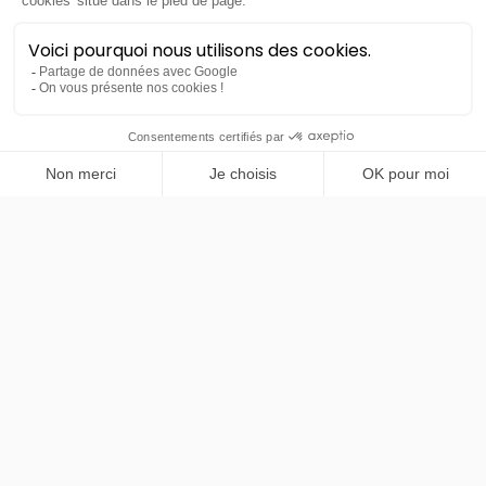
PRENDRE RENDEZ-VOUS
Skoda
Kamiq
Active
48 mois
60000
km
LLD sans apport
265€
TTC
/mois