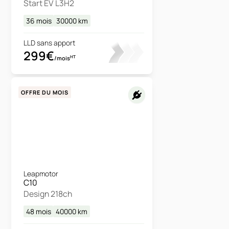
Start EV L3H2
36 mois
30000
km
LLD sans apport
299€
HT
/mois
OFFRE DU MOIS
Leapmotor
C10
Design 218ch
48 mois
40000
km