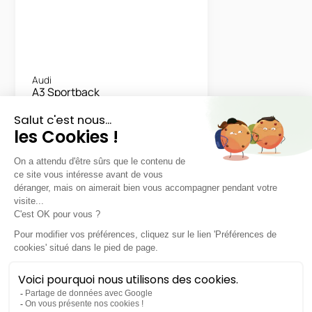
Audi
A3 Sportback
S line 35 TFSI S tronic
LLD sans apport
Nous contacter