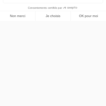
Hyundai
Kona
PRENDRE RENDEZ-VOUS
Electrique Ultime
48 mois
40000
km
LLD sans apport
417€
TTC
/mois
contact@chezlease.fr