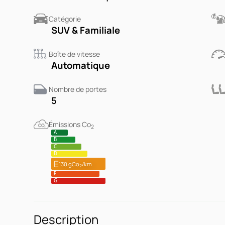
Catégorie
SUV & Familiale
Boîte de vitesse
Automatique
Nombre de portes
5
Émissions Co
2
A
B
C
D
E
130 gCo
/km
2
F
G
Description