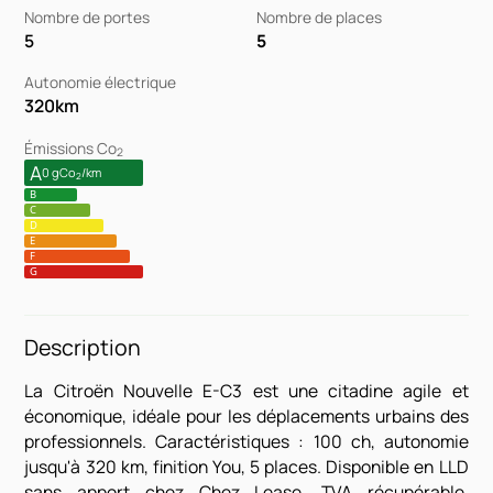
Nombre de portes
Nombre de places
5
5
Autonomie électrique
320
km
Émissions Co
2
A
0 gCo
/km
2
B
C
D
E
F
G
Description
La Citroën Nouvelle E-C3 est une citadine agile et
économique, idéale pour les déplacements urbains des
professionnels. Caractéristiques : 100 ch, autonomie
jusqu'à 320 km, finition You, 5 places. Disponible en LLD
sans apport chez Chez Lease. TVA récupérable,