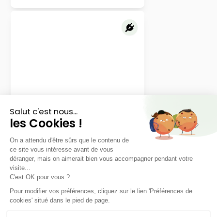
Kia
EV3
Air 58.3 kWh 204ch
48 mois
40000
km
LLD sans apport
448€
TTC
/mois