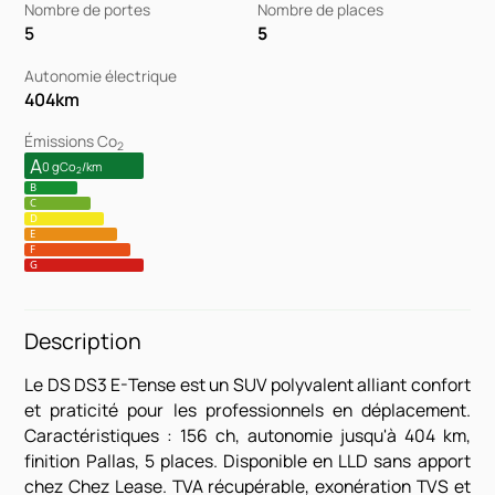
Nombre de portes
Nombre de places
5
5
Autonomie électrique
404
km
Émissions Co
2
A
0 gCo
/km
2
B
C
D
E
F
G
Description
Le DS DS3 E-Tense est un SUV polyvalent alliant confort
et praticité pour les professionnels en déplacement.
Caractéristiques : 156 ch, autonomie jusqu'à 404 km,
finition Pallas, 5 places. Disponible en LLD sans apport
chez Chez Lease. TVA récupérable, exonération TVS et