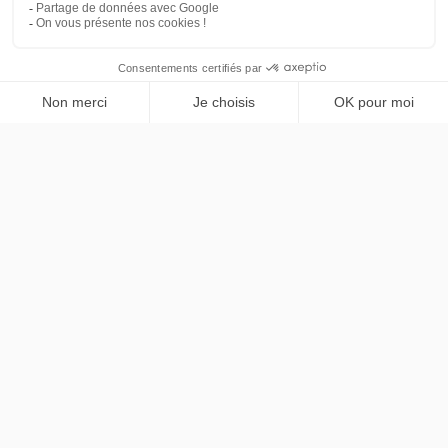
Xpeng
PRENDRE RENDEZ-VOUS
L03
RWD Autonomie Standard
48 mois
40000
km
LLD sans apport
493€
TTC
/mois