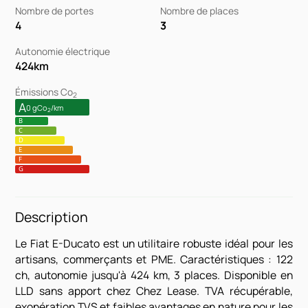
Nombre de portes
Nombre de places
4
3
Autonomie électrique
424
km
Émissions Co
2
A
0 gCo
/km
2
B
C
D
E
F
G
Description
Le Fiat E-Ducato est un utilitaire robuste idéal pour les
artisans, commerçants et PME. Caractéristiques : 122
ch, autonomie jusqu'à 424 km, 3 places. Disponible en
LLD sans apport chez Chez Lease. TVA récupérable,
exonération TVS et faibles avantages en nature pour les