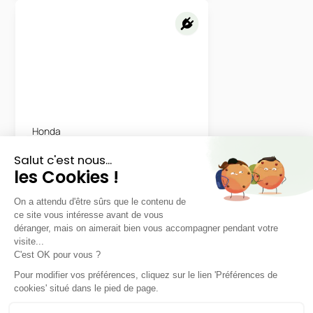
Honda
CR-V e:PHEV
ADVANCE TECH 2WD PHEV
LLD sans apport
Nous contacter