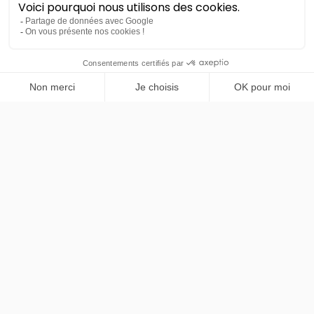
BYD
PRENDRE RENDEZ-VOUS
Han
85 kWh Executive 517ch
48 mois
40000
km
LLD sans apport
1183€
TTC
/mois