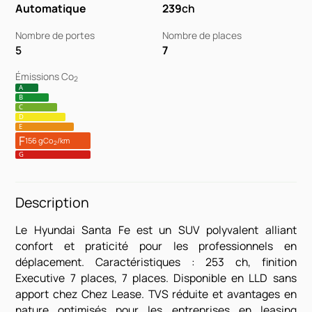
Automatique
239
ch
Nombre de portes
Nombre de places
5
7
Émissions Co
2
A
B
C
D
E
F
156 gCo
/km
2
G
Description
Le Hyundai Santa Fe est un SUV polyvalent alliant
confort et praticité pour les professionnels en
déplacement. Caractéristiques : 253 ch, finition
Executive 7 places, 7 places. Disponible en LLD sans
apport chez Chez Lease. TVS réduite et avantages en
nature optimisés pour les entreprises en leasing