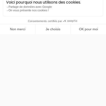
Renault
PRENDRE RENDEZ-VOUS
Master
aménagé 20m3 + hayon 750kg
LLD sans apport
Nous contacter