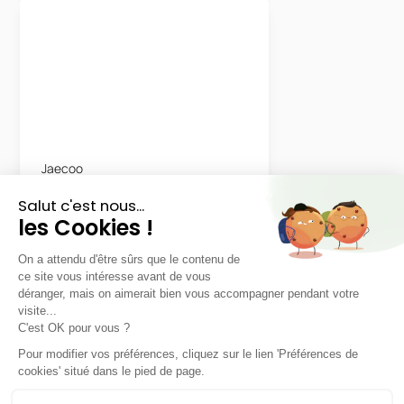
Jaecoo
5
Hybride Select
48 mois
40000
km
LLD sans apport
381€
TTC
/mois