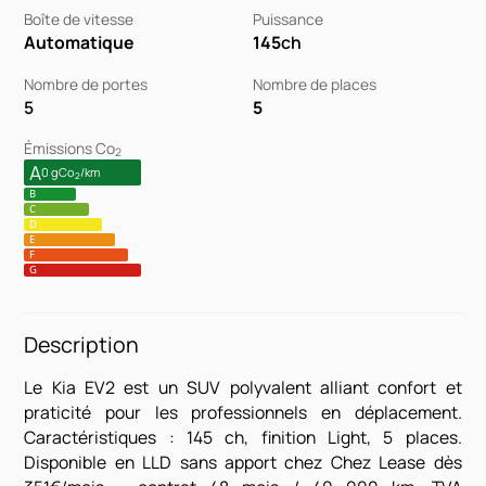
Boîte de vitesse
Puissance
Automatique
145
ch
Nombre de portes
Nombre de places
5
5
Émissions Co
2
A
0 gCo
/km
2
B
C
D
E
F
G
Description
Le Kia EV2 est un SUV polyvalent alliant confort et
praticité pour les professionnels en déplacement.
Caractéristiques : 145 ch, finition Light, 5 places.
Disponible en LLD sans apport chez Chez Lease dès