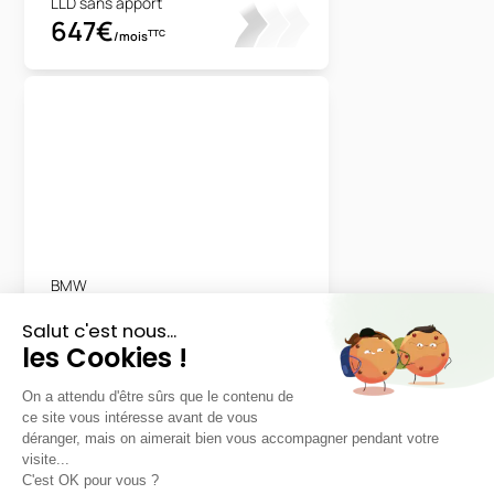
LLD sans apport
647€
TTC
/mois
BMW
Série 2
Gran Coupe
LLD sans apport
Nous contacter