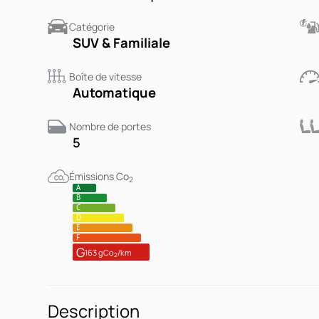
Catégorie
SUV & Familiale
Boîte de vitesse
Automatique
Nombre de portes
5
Émissions Co
2
A
B
C
D
E
F
G
163 gCo
/km
2
Description