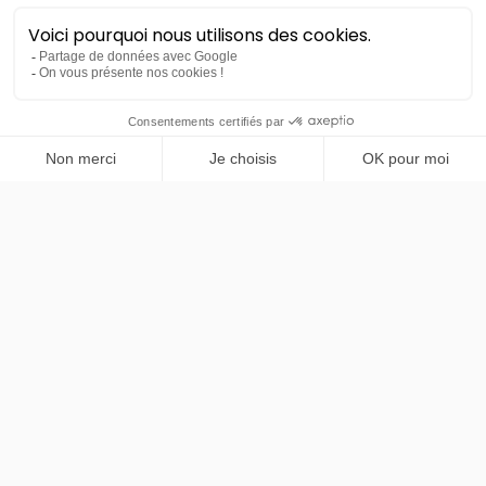
Volkswagen
Transporter
PRENDRE RENDEZ-VOUS
T7 Business 2.0 TDI 110 ch
BVM6
36 mois
30000
km
LLD sans apport
299€
HT
/mois