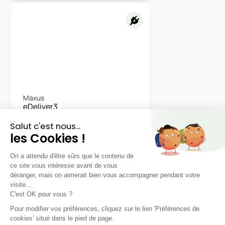
Maxus
eDeliver3
L1H1
LLD sans apport
Nous contacter