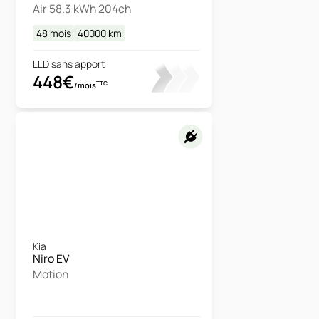
Air 58.3 kWh 204ch
48 mois
40000
km
LLD sans apport
448€
TTC
/mois
Kia
Niro EV
Motion