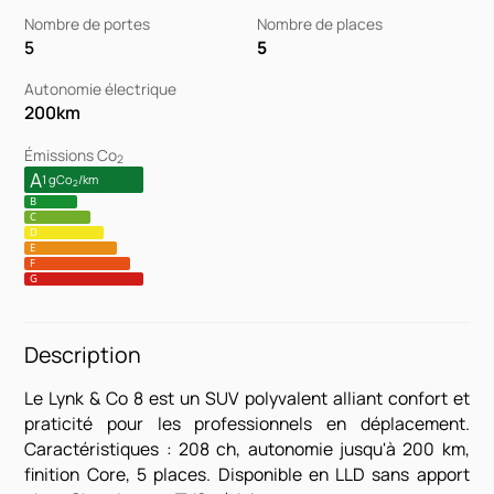
Nombre de portes
Nombre de places
5
5
Autonomie électrique
200
km
Émissions Co
2
A
1 gCo
/km
2
B
C
D
E
F
G
Description
Le Lynk & Co 8 est un SUV polyvalent alliant confort et
praticité pour les professionnels en déplacement.
Caractéristiques : 208 ch, autonomie jusqu'à 200 km,
finition Core, 5 places. Disponible en LLD sans apport