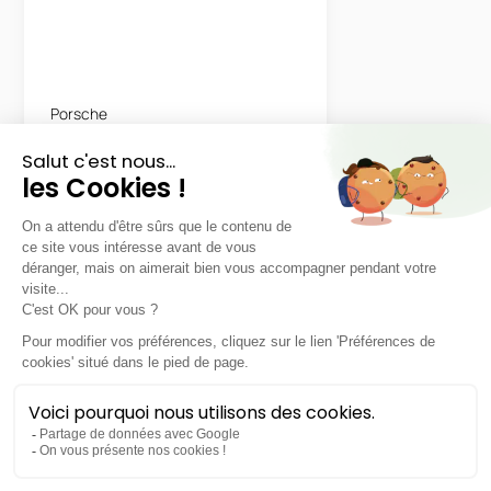
Porsche
Macan 4 Electric
48 mois
40000
km
LLD sans apport
1190€
TTC
/mois