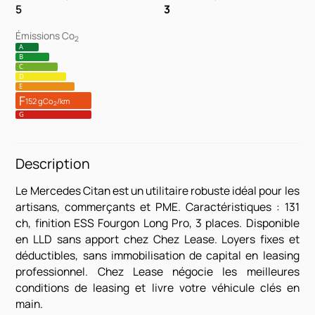
5
3
Émissions Co
2
A
B
C
D
E
F
152 gCo
/km
2
G
Description
Le Mercedes Citan est un utilitaire robuste idéal pour les
artisans, commerçants et PME. Caractéristiques : 131
ch, finition ESS Fourgon Long Pro, 3 places. Disponible
en LLD sans apport chez Chez Lease. Loyers fixes et
déductibles, sans immobilisation de capital en leasing
professionnel. Chez Lease négocie les meilleures
conditions de leasing et livre votre véhicule clés en
main.