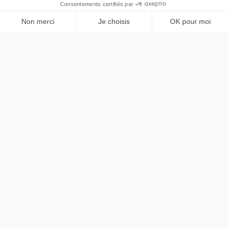
Audi
Q2
PRENDRE RENDEZ-VOUS
S line 35 TFSI S tronic
LLD sans apport
Nous contacter
contact@chezlease.fr
01 45 29 25 44