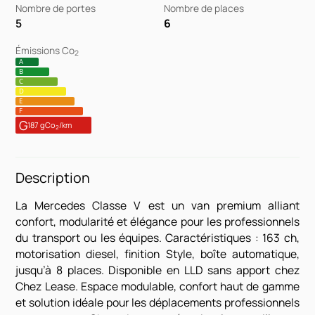
Nombre de portes
Nombre de places
5
6
Émissions Co
2
A
B
C
D
E
F
G
187 gCo
/km
2
Description
La Mercedes Classe V est un van premium alliant
confort, modularité et élégance pour les professionnels
du transport ou les équipes. Caractéristiques : 163 ch,
motorisation diesel, finition Style, boîte automatique,
jusqu’à 8 places. Disponible en LLD sans apport chez
Chez Lease. Espace modulable, confort haut de gamme
et solution idéale pour les déplacements professionnels