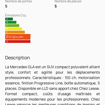
Nombre de portes
Nombre de places
5
5
Émissions Co
2
A
B
C
D
E
F
147 gCo
/km
2
G
Description
La Mercedes GLA est un SUV compact polyvalent alliant
style, confort et agilité pour les déplacements
professionnels. Caractéristiques : 150 ch, motorisation
essence, finition Progressive Line, boîte automatique, 5
places. Disponible en LLD sans apport chez Chez Lease.
Format compact, coûts d’usage maîtrisés et
équipements modernes pour les professionnels. Chez
Lease négocie les meilleures conditions de leasing et