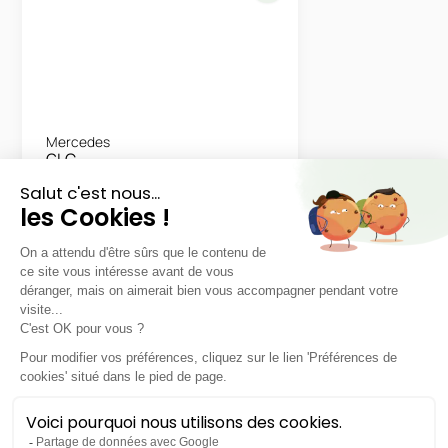
Mercedes
GLC
300 e 4MATIC Avantgarde Line
LLD sans apport
Nous contacter