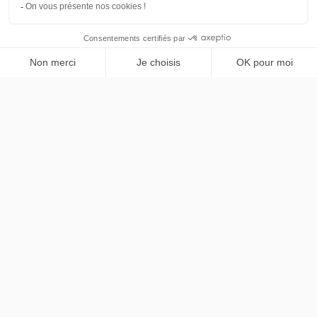
Volvo
PRENDRE RENDEZ-VOUS
EX30
P3 Long Range Business Edition
48 mois
40000
km
LLD sans apport
552€
TTC
/mois