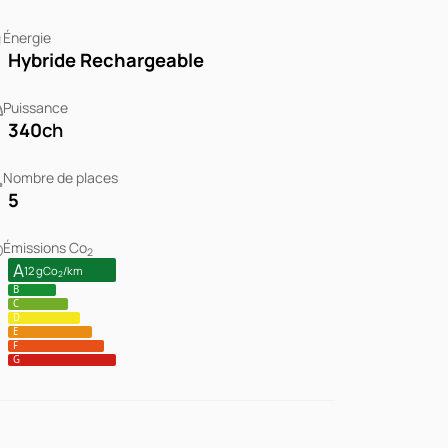
Énergie
Hybride Rechargeable
Puissance
340
ch
Nombre de places
5
Émissions Co
2
A
12 gCo
/km
2
B
C
D
E
F
G