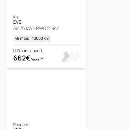
Kia
EV9
Air 76 kWh RWD 218ch
48 mois
40000
km
LLD sans apport
662€
TTC
/mois
Peugeot