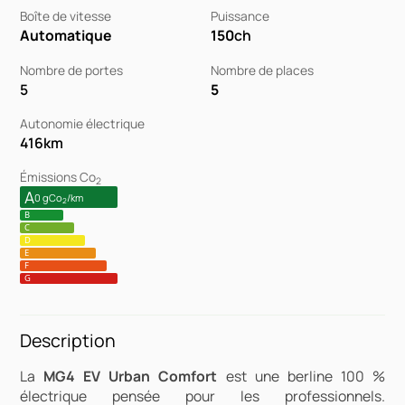
Boîte de vitesse
Puissance
Automatique
150
ch
Nombre de portes
Nombre de places
5
5
Autonomie électrique
416
km
Émissions Co
2
A
0 gCo
/km
2
B
C
D
E
F
G
Description
La
MG4 EV Urban Comfort
est une berline 100 %
électrique pensée pour les professionnels.