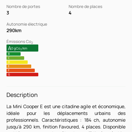
Nombre de portes
Nombre de places
3
4
Autonomie électrique
290
km
Émissions Co
2
A
0 gCo
/km
2
B
C
D
E
F
G
Description
La Mini Cooper E est une citadine agile et économique,
idéale pour les déplacements urbains des
professionnels. Caractéristiques : 184 ch, autonomie
jusqu'à 290 km, finition Favoured, 4 places. Disponible