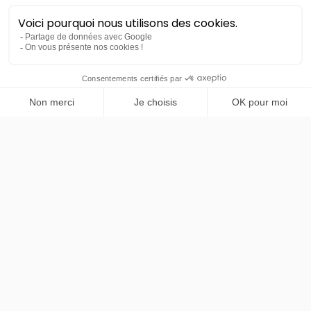
PRENDRE RENDEZ-VOUS
Kia
EV4
Air 58.3 kWh 204ch
48 mois
40000
km
LLD sans apport
438€
TTC
/mois