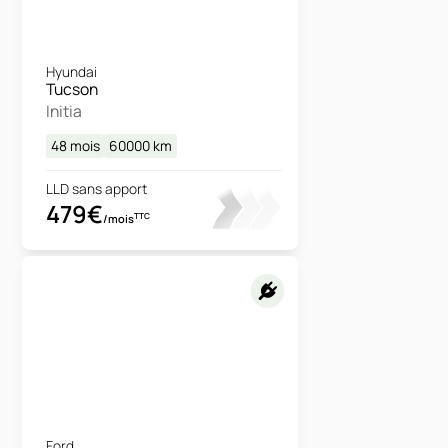
Hyundai
Tucson
Initia
48 mois
60000
km
LLD sans apport
479€
TTC
/mois
Ford