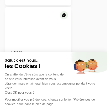
Citroën
E-C4
Max
LLD sans apport
Nous contacter