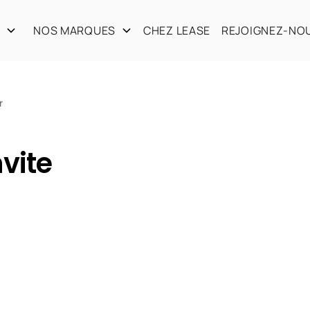
S
NOS MARQUES
CHEZ LEASE
REJOIGNEZ-NO
r
vite