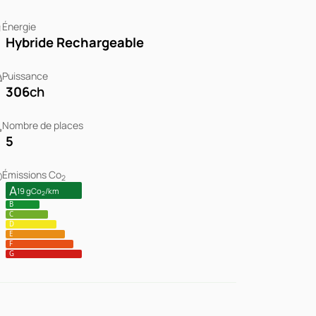
Énergie
Hybride Rechargeable
Puissance
306
ch
Nombre de places
5
Émissions Co
2
A
19 gCo
/km
2
B
C
D
E
F
G