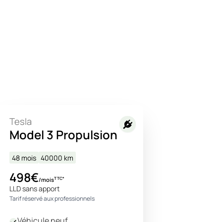
Tesla
Model 3 Propulsion
48 mois
40000
km
498€
TTC*
/mois
LLD sans apport
Tarif réservé aux professionnels
Véhicule neuf