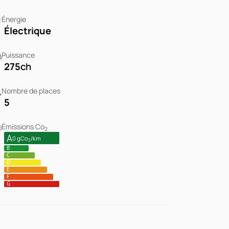
Énergie
Électrique
Puissance
275
ch
Nombre de places
5
Émissions Co
2
A
0 gCo
/km
2
B
C
D
E
F
G