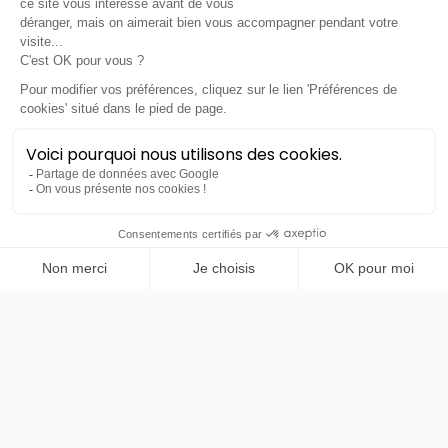
LLD sans apport
Nous contacter
PRENDRE RENDEZ-VOUS
BYD
Seal
82.5 kWh Design 313ch
48 mois
40000
km
LLD sans apport
600€
TTC
/mois