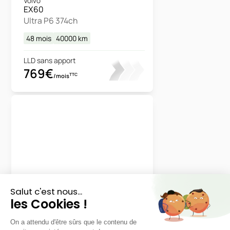
Volvo
EX60
Ultra P6 374ch
48 mois
40000
km
LLD sans apport
769€
TTC
/mois
Alfa Romeo
Stelvio
Veloce 2.0 Essence Q4