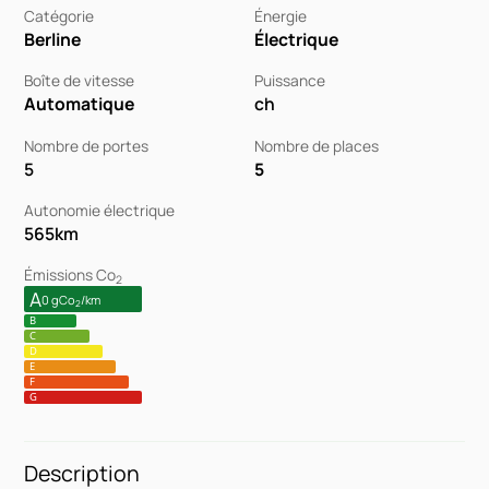
Catégorie
Énergie
Berline
Électrique
Boîte de vitesse
Puissance
Automatique
ch
Nombre de portes
Nombre de places
5
5
Autonomie électrique
565
km
Émissions Co
2
A
0 gCo
/km
2
B
C
D
E
F
G
Description