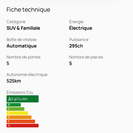
Fiche technique
Catégorie
Énergie
SUV & Familiale
Électrique
Boîte de vitesse
Puissance
Automatique
295
ch
Nombre de portes
Nombre de places
5
5
Autonomie électrique
525
km
Émissions Co
2
A
0 gCo
/km
2
B
C
D
E
F
G