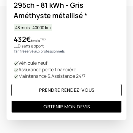
295ch - 81 kWh - Gris
Améthyste métallisé *
48 mois
40000
km
432€
TTC*
/mois
LLD sans apport
Tarif réservé aux professionnels
Véhicule neuf
Assurance perte financière
Maintenance & Assistance 24/7
PRENDRE RENDEZ-VOUS
OBTENIR MON DEVIS