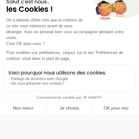
Hyundai
Inster
Creative
LLD sans apport
Nous contacter
PRENDRE RENDEZ-VOUS
Mercedes
EQS
400 Berline Electric Art