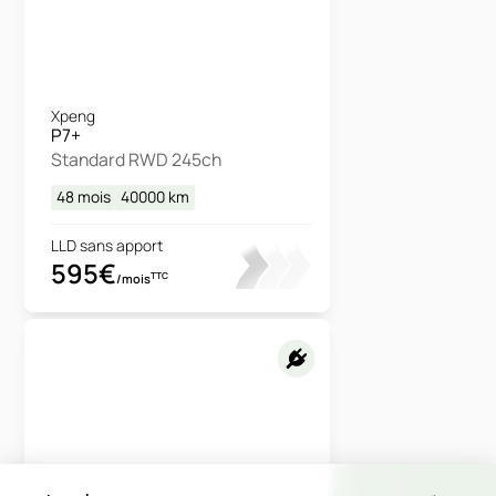
Xpeng
P7+
Standard RWD 245ch
48 mois
40000
km
LLD sans apport
595€
TTC
/mois