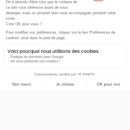
48 mois
40000
km
LLD sans apport
465€
TTC
/mois
PRENDRE RENDEZ-VOUS
Volvo
XC60
Start
LLD sans apport