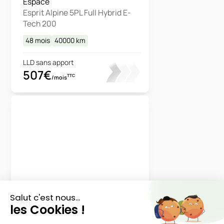
Espace
Esprit Alpine 5PL Full Hybrid E-
Tech 200
48 mois
40000
km
LLD sans apport
507€
TTC
/mois
Renault
Espace
Techno 5PL Full Hybrid E-Tech
200