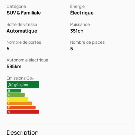
Catégorie
Énergie
SUV & Familiale
Électrique
Boîte de vitesse
Puissance
Automatique
351
ch
Nombre de portes
Nombre de places
5
5
Autonomie électrique
585
km
Émissions Co
2
A
0 gCo
/km
2
B
C
D
E
F
G
Description