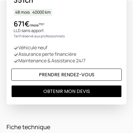
351ch
48 mois
40000
km
671€
TTC*
/mois
LLD sans apport
Tarif réservé aux professionnels
Véhicule neuf
Assurance perte financière
Maintenance & Assistance 24/7
PRENDRE RENDEZ-VOUS
OBTENIR MON DEVIS
Fiche technique