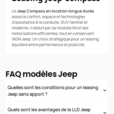
Le
Jeep Compass en location longue durée
associe confort, espace et technologies
d’assistance à la conduite. SUV familial et
moderne, il séduit par sa modularité et ses
motorisations efficientes, tout en conservant
l’ADN Jeep. Un choix stratégique pour un leasing
équilibré entre performance et praticité.
FAQ modèles Jeep
Quelles sont les conditions pour un leasing
Jeep sans apport ?
Nous proposons des solutions de financement sans apport
initial, sous réserve d'acceptation de votre dossier. Les
Quels sont les avantages de la LLD Jeep
conditions varient selon votre profil (professionnel ou