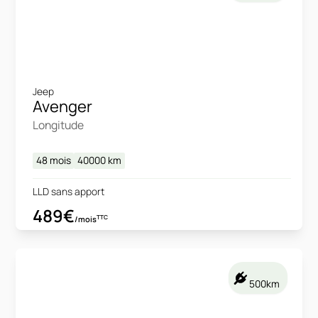
Jeep
Avenger
Longitude
48 mois
40000
km
LLD sans apport
489€
TTC
/mois
500km