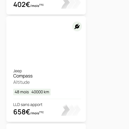
402€
TTC
/mois
Jeep
Compass
Altitude
48 mois
40000
km
LLD sans apport
658€
TTC
/mois