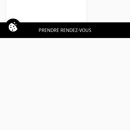
Peugeot
PRENDRE RENDEZ-VOUS
2008
Allure
LLD sans apport
Nous contacter