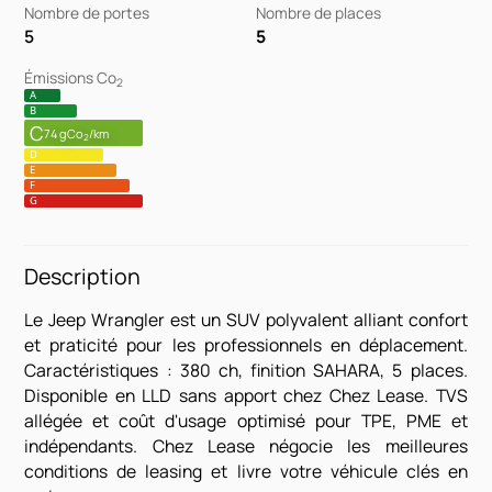
Nombre de portes
Nombre de places
5
5
Émissions Co
2
A
B
C
74 gCo
/km
2
D
E
F
G
Description
Le Jeep Wrangler est un SUV polyvalent alliant confort
et praticité pour les professionnels en déplacement.
Caractéristiques : 380 ch, finition SAHARA, 5 places.
Disponible en LLD sans apport chez Chez Lease. TVS
allégée et coût d'usage optimisé pour TPE, PME et
indépendants. Chez Lease négocie les meilleures
conditions de leasing et livre votre véhicule clés en