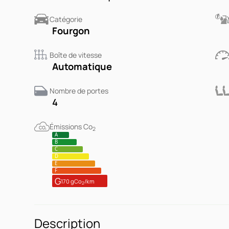
Catégorie
Fourgon
Boîte de vitesse
Automatique
Nombre de portes
4
Émissions Co
2
A
B
C
D
E
F
G
170 gCo
/km
2
Description