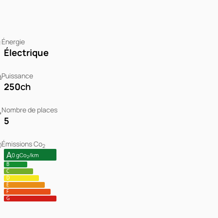
Énergie
Électrique
Puissance
250
ch
Nombre de places
5
Émissions Co
2
A
0 gCo
/km
2
B
C
D
E
F
G