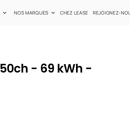
S
NOS MARQUES
CHEZ LEASE
REJOIGNEZ-NO
50ch - 69 kWh -