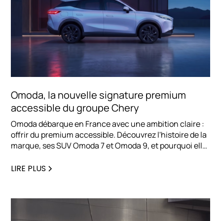
Omoda, la nouvelle signature premium
accessible du groupe Chery
Omoda débarque en France avec une ambition claire :
offrir du premium accessible. Découvrez l'histoire de la
marque, ses SUV Omoda 7 et Omoda 9, et pourquoi elle
séduit déjà les professionnels en quête d'une
alternative électrifiée haut de gamme.
LIRE PLUS