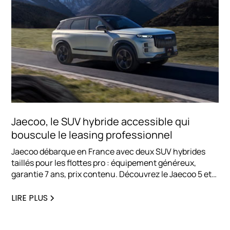
Jaecoo, le SUV hybride accessible qui
bouscule le leasing professionnel
Jaecoo débarque en France avec deux SUV hybrides
taillés pour les flottes pro : équipement généreux,
garantie 7 ans, prix contenu. Découvrez le Jaecoo 5 et
le Jaecoo 7, et pourquoi cette marque séduit déjà les
entreprises en LLD.
LIRE PLUS