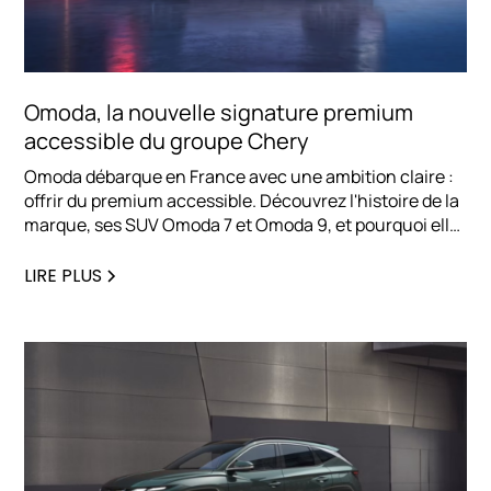
Omoda, la nouvelle signature premium
accessible du groupe Chery
Omoda débarque en France avec une ambition claire :
offrir du premium accessible. Découvrez l'histoire de la
marque, ses SUV Omoda 7 et Omoda 9, et pourquoi elle
séduit déjà les professionnels en quête d'une
alternative électrifiée haut de gamme.
LIRE PLUS