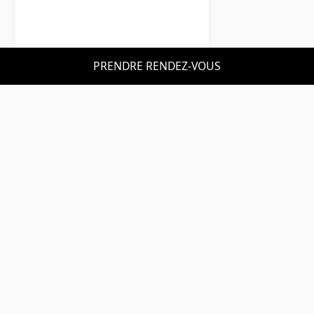
Mazda
PRENDRE RENDEZ-VOUS
Mazda 3
Homura
LLD sans apport
Nous contacter