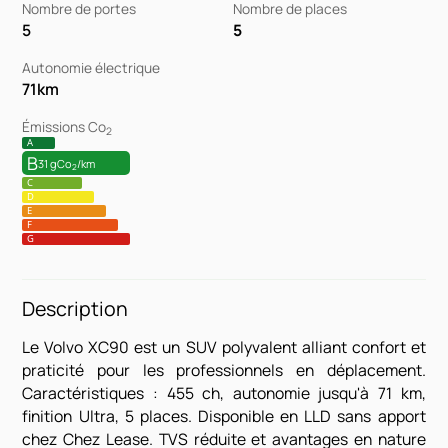
Nombre de portes
Nombre de places
5
5
Autonomie électrique
71
km
Émissions Co
2
A
B
31 gCo
/km
2
C
D
E
F
G
Description
Le Volvo XC90 est un SUV polyvalent alliant confort et
praticité pour les professionnels en déplacement.
Caractéristiques : 455 ch, autonomie jusqu'à 71 km,
finition Ultra, 5 places. Disponible en LLD sans apport
chez Chez Lease. TVS réduite et avantages en nature